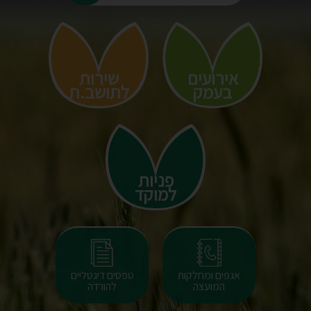
אירועים
שירות
בעמק
לתושב.ת
פניות
למוקד
ירותים בקליק
אגפים ומחלקות
טפסים דיגטליים
המועצה
להורדה