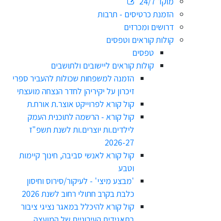
מוקד 24/7
הזמנת כרטיסים - תרבות
דרושים ומכרזים
קולות קוראים וטפסים
טפסים
קולות קוראים ליישובים ולתושבים
הזמנה למשפחות שכולות להעביר ספרי
זיכרון על יקיריהן לחדר הנצחה מועצתי
קול קורא לפרוייקט אוצר.ת אורח.ת
קול קורא - הרשמה לתוכנית העמק
לילדים.ות יוצרים.ות לשנת תשפ"ז
2026-27
קול קורא לאנשי סביבה, חינוך קיימות
וטבע
'מבצע מיצי' - לעיקור/סירוס וחיסון
כלבת בקרב חתולי רחוב לשנת 2026
קול קורא להיכלל במאגר נציגי ציבור
בתאגידים העירוניים של המועצה