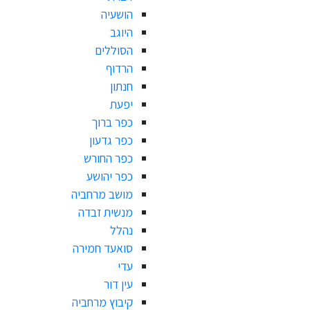
הושעיה
היוגב
הסוללים
הרדוף
חנתון
יפעת
כפר ברוך
כפר גדעון
כפר החורש
כפר יהושע
מושב מרחביה
מנשית זבדה
נהלל
סואעד חמירה
עדי
עין דור
קיבוץ מרחביה