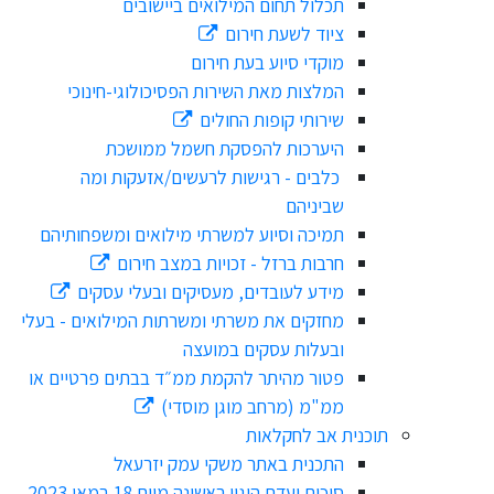
תכלול תחום המילואים ביישובים
ציוד לשעת חירום
מוקדי סיוע בעת חירום
המלצות מאת השירות הפסיכולוגי-חינוכי
שירותי קופות החולים
היערכות להפסקת חשמל ממושכת
כלבים - רגישות לרעשים/אזעקות ומה
שביניהם
תמיכה וסיוע למשרתי מילואים ומשפחותיהם
חרבות ברזל - זכויות במצב חירום
מידע לעובדים, מעסיקים ובעלי עסקים
מחזקים את משרתי ומשרתות המילואים - בעלי
ובעלות עסקים במועצה
פטור מהיתר להקמת ממ״ד בבתים פרטיים או
ממ"מ (מרחב מוגן מוסדי)
תוכנית אב לחקלאות
התכנית באתר משקי עמק יזרעאל
סיכום ועדת היגוי ראשונה מיום 18 במאי 2023