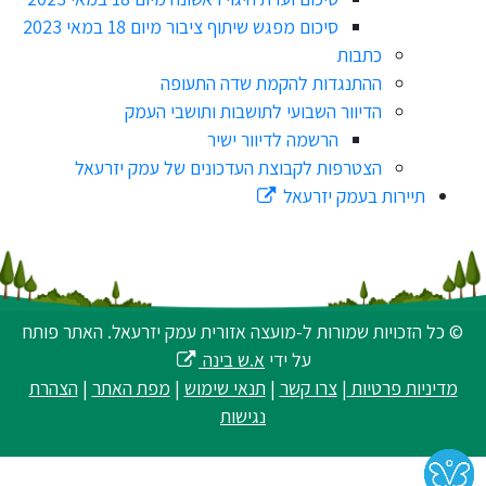
סיכום מפגש שיתוף ציבור מיום 18 במאי 2023
כתבות
ההתנגדות להקמת שדה התעופה
הדיוור השבועי לתושבות ותושבי העמק
הרשמה לדיוור ישיר
הצטרפות לקבוצת העדכונים של עמק יזרעאל
תיירות בעמק יזרעאל
© כל הזכויות שמורות ל-מועצה אזורית עמק יזרעאל. האתר פותח
על ידי
א.ש בינה
מדיניות פרטיות
|
צרו קשר
|
תנאי שימוש
|
מפת האתר
|
הצהרת
נגישות