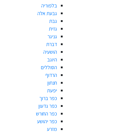
בלפוריה
גבעת אלה
גבת
גזית
גניגר
דברת
הושעיה
היוגב
הסוללים
הרדוף
חנתון
יפעת
כפר ברוך
כפר גדעון
כפר החורש
כפר יהושע
מזרע