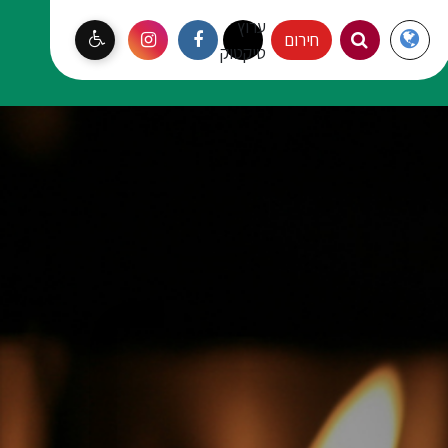
ערוץ
Langauge
חירום
עמק יזרעאל
טיקטוק