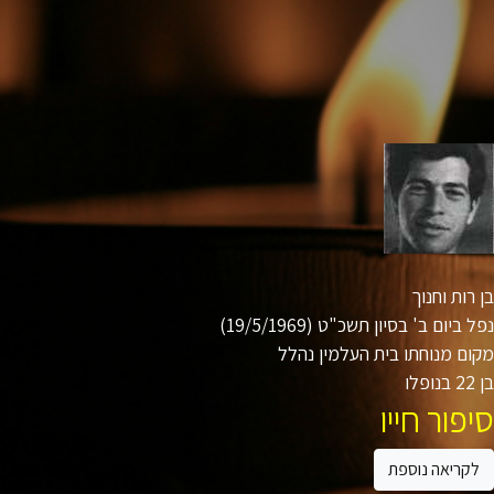
רות וחנוך
ביום ב' בסיון תשכ"ט (19/5/1969)
ם מנוחתו בית העלמין נהלל
ו
פור חייו
קריאה נוספת