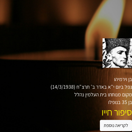
וירמיהו
 ביום י"א באדר ב' תרצ"ח (14/3/1938)
ם מנוחתו בית העלמין נהלל
ו
פור חייו
קריאה נוספת