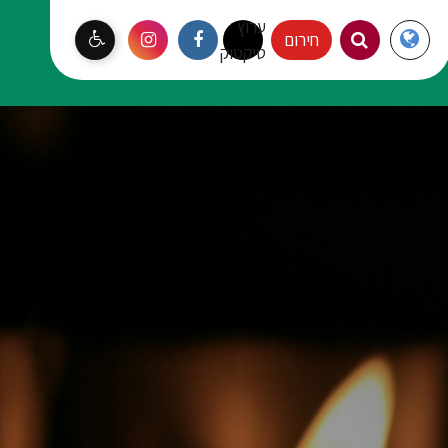
ערוץ
Langauge
חירום
עמק יזרעאל
טיקטוק