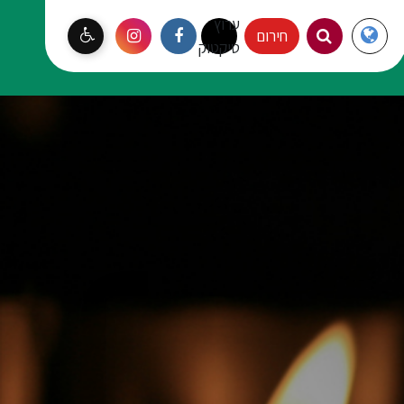
ערוץ
Langauge
חירום
עמק יזרעאל
טיקטוק