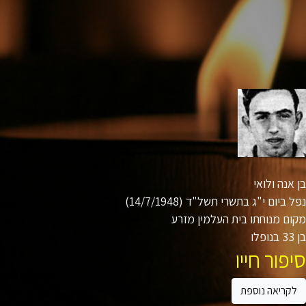
אנה ולואי
 ביום י"ג בתשרי תשל"ד (14/7/1948)
ם מנוחתו בית העלמין מזרע
ו
פור חייו
קריאה נוספת