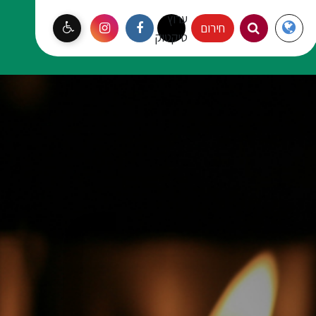
ערוץ
Langauge
חירום
עמק יזרעאל
טיקטוק