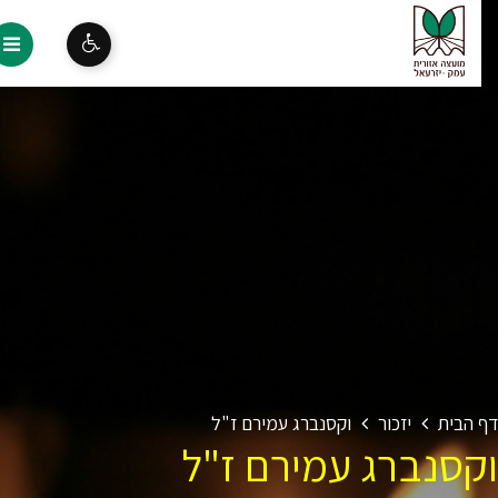
 הבית
יזכור
וקסנברג עמירם ז"ל
קסנברג עמירם ז"ל