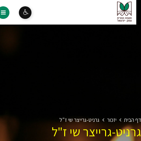
 הבית
יזכור
גרניט-גרייצר שי ז"ל
ניט-גרייצר שי ז"ל