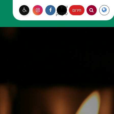
ערוץ
Langauge
חירום
עמק יזרעאל
טיקטוק