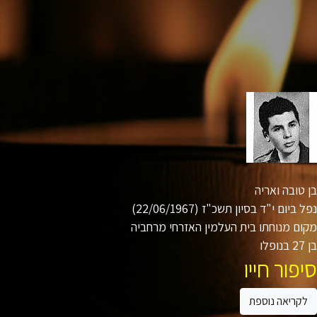
טובה ואריה
ביום י"ד בסיון תשכ"ז (22/06/1967)
ם מנוחתו בית העלמין האזרחי מרחביה
ו
פור חייו
קריאה נוספת