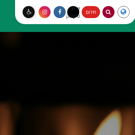
ערוץ
Langauge
חירום
עמק יזרעאל
טיקטוק