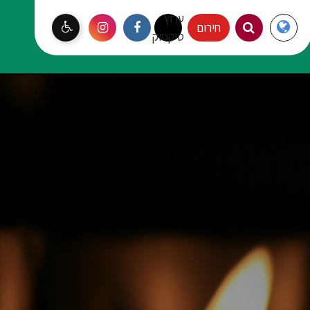
ערוץ
Langauge
חירום
עמק יזרעאל
טיקטוק