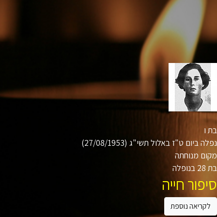
ו
ה ביום ט"ז באלול תשי"ג (27/08/1953)
ום מנוחתה
ופלה
פור חייה
קריאה נוספת