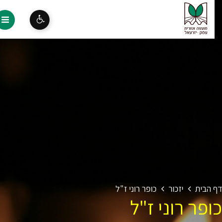
 הבית
יזכור
כופר רוני ז"ל
פר רוני ז"ל