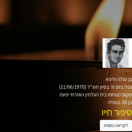
טולה וליפא
ביום ח' בסיון תש"ל (11/06/1970)
ם מנוחתו בית העלמין האזרחי יפעת
ו
פור חייו
קריאה נוספת