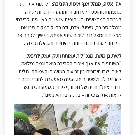
אסי אליה, מנהל אגף איכות הסביבה:
"
לראות את הגינה
מתפתחת והופכת למרחב חי ותוסס – זו עדות ישירה
לעבודה המקצועית והשיתופית שנעשית כאן. גינון קהילתי
משלב סביבה, טיפול ואדם, וזה בדיוק המקום שבו אנו
מצליחים ומצליחות ליצור שינוי אמיתי. נמשיך לפתח את
המרחב לטובת חברות וחברי היחידה והקהילה כולה
."
ליאת בן משה, מנכ"לית עמותת ותיקי עמק יזרעאל:
"
השותפות עם אגף איכות הסביבה היא דוגמה נפלאה
לאופן שבו חיבורים בין זרועות המועצה והעמותה יכולים
להרחיב לב ולשפר חיים. הגינה מאפשרת לחברי וחברות
יחידת אית"ן חוויה של חיבור, יצירה ומשמעות. מרגש
לראות את הצמיחה – בגינה ובין הא.נשים
."