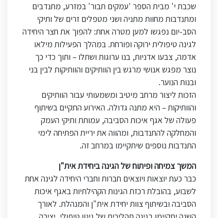
שכבת י' מבית הספר 'עמקים תבור' במזרע, מתנדבים
ומתנדבות מחוות מתניה ושני מטפלים זרים של ותיקי
הסב-יום נפגשו למען מטרה אחת: להפוך את חצר היחידה
לגינה טיפולית ירוקה ופורחת. במהלך הפעילות מילאו
אדמה, צבעו אדניות, בנו ערוגות ושתלו – ותוך כדי כך
נוצר מפגש אנושי מרגש בין הוותיקים והוותיקות לבין בני
ובנות הנוער
.
הזכות ליצור מרחב מיטיב ומשמעותי עבור הוותיקים
והוותיקות – היא מתנה גדולה. האירוע התקיים בשיתוף
פעולה של אגף איכות הסביבה, עמותת ותיקי העמק
והמחלקה להתנדבות, ומהווה את יריית הפתיחה לימי
התנדבות נוספים שיתקיימו במרחב זה
.
המשך צמיחה ופיתוח של הגינה ביחידת אית"ן
כבר כעת יוצאות ויוצאים חברות וחברי היחידה לגינה אחת
לשבוע, בהובלת רכזת הגינות הקהילתיות באגף איכות
הסביבה ובשיתוף צוות יחידת אית"ן והמנהלת. לאורך
השנה יתקיימו בגינה תהליכים של גינון טיפולי, יצירה,