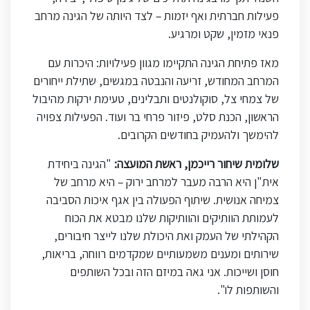
פעילות חברתית ואף יזמות – לצד היותה של הגינה מרחב
פנאי מזמין, שקט ומרגיע
.
מאז פתיחת הגינה התקיימו מגוון פעילויות: היכרות עם
המרחב המחודש, זריעה והנבטה במגשים, שתילת ייחורים
של צמחי צל, סוקולנטים ותבלינים, טעימת ירקות מהיבול
הראשון, הכנת סלט, פיזור פרחי בר ועוד. הפעילות צפויה
להימשך ולהעמיק בחודשים הקרובים
.
שלומית שיחור רייכמן, ראשת המועצה:
"
הגינה ביחידת
אית"ן היא הרבה מעבר למרחב ירוק – היא מרחב של
צמיחה אנושית. שיתוף הפעולה בין אגף איכות הסביבה
לעמותת הוותיקים והוותיקות שלנו מבטא את הכוח
הקהילתי של העמק ואת היכולת שלנו לייצר חיבורים,
שירותים ומענים משמעותיים שמקדמים רווחה, בריאות,
חוסן ושייכות. אני גאה במיזם הזה ובכל השותפים
והשותפות לו
."