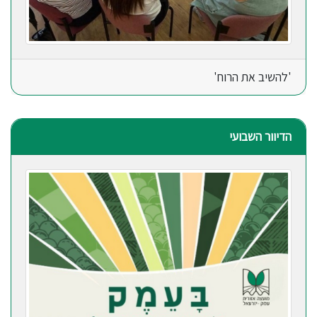
'להשיב את הרוח'
הדיוור השבועי