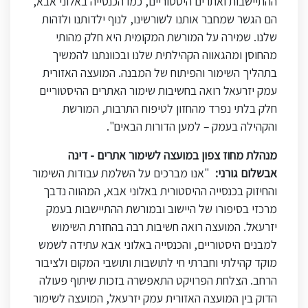
ההתיישבות ואתרים היסטוריים, כמו הכנסייה באלוני אבא,
הם הגשר שמחבר אותנו לשורשינו, לנוף ילדותנו ולזהות
שלנו. שמירה על המורשת המקומית היא חלק מהותי
מהחוסן ומהגאווה הקהילתית שלנו ובכוונתנו להמשיך
בתהליך השימור והפיתוח של המבנה. המועצה האזורית
עמק יזרעאל רואה בחשיבות שימור האתרים ההיסטוריים
חלק בלתי נפרד מהחזון לטיפוח התרבות, המורשת
והקהילה בעמק – למען הדורות הבאים".
מנהלת מחוז צפון במועצה לשימור אתרים - דינה
אבשלום גורני:
"אנו מברכים על השלמת עבודות השימור
והחיזוק בכנסייה ההיסטורית באלוני אבא, המהווה נדבך
מרכזי בסיפורו של היישוב ובמורשת ההתיישבות בעמק
יזרעאל. המועצה רואה חשיבות רבה בהחזרת השימוש
למבנים היסטוריים, והכנסייה באלוני אבא עתידה לשמש
מוקד קהילתי וחברתי חי לתושבות ותושבי המקום ולציבור
הרחב. הצלחת הפרויקט התאפשרה בזכות שיתוף פעולה
הדוק בין המועצה האזורית עמק יזרעאל, המועצה לשימור