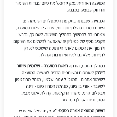
המועצה האזורית עמק יזרעאל את סיום עבודות השימור
והחיזוק שבוצעו במבנה.
הכנסייה, שנבנתה בתקופת הטמפלרים ושימשה עם
השנים כמרכז קהילתי ותרבותי, עברה לבעלות המועצה,
שמתחייבת להמשיך בתהליך השימור. לשם כך, נדרש
תקציב נוסף של כמיליון ₪ שיאפשר להשלים את השיקום
ולהפוך את המקום לאתר חי ותוסס שישמש לא רק
לתיירות, אלא גם לאירועי תרבות וקהילה
.
במהלך הטקס, הודתה
ראשת המועצה - שלומית שיחור
רייכמן
לשותפות והשותפים הרבים לעשייה: המועצה
לשימור אתרים - המנכ"ל עמרי שלמון, מנהל מחוז צפון
לשעבר - אורי בן ציוני, מנהלת המחוז כיום - דינה
אבשלום גורני, משרד החקלאות, קהילת אלוני אבא,
המתכננים והקבלן המבצע
.
ראשת המועצה אמרה בטקס
:
"
עמק יזרעאל הוא ערש