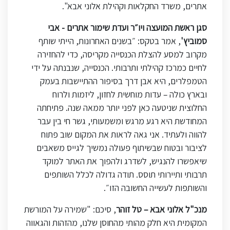
אתרים, משרד החקלאות וקהילת אלוני אבא".
סגן ראשת המועצה ויו״ר ועדת שימור אתרים - אבי
סמוביץ'
, אמר בטקס: ״בשנים האחרונות, הייתי שותף
מקרוב למסע להצלת הכנסייה מקריסה, כדי להחזירה
לחיים כמרכז קהילתי ותרבותי. הכנסייה, שנבנתה על ידי
הטמפלרים, היא אבן דרך בסיפור ההתיישבות בעמק
ובארץ כולה – עדות מוחשית לחזון, ליזמות ולרוח
החלוצית שניטעה כאן לפני יותר ממאה שנה. פתיחתה
המחודשת היא רגע מרגש ומשמעותי, גשר חי בין עבר
להווה ולעתיד. אני גאה לראות את המקום שוב פתוח
לציבור ובטוח שבשיתוף פעולה נמשיך לגייס משאבים
שיאפשרו להנגיש, לשדרג ולהפוך את האתר למוקד
תרבותי ותיירותי תוסס. תודה גדולה לכלל השותפים
והשותפות לעשייה החשובה הזו״
.
מנכ"ל אלוני אבא – טל זוהר
, סיכם: "שמירה על המורשת
המקומית היא חלק מהותי מהחוסן שלנו, מהזהות והגאווה