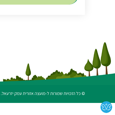
© כל הזכויות שמורות ל-מועצה אזורית עמק יזרעאל. 