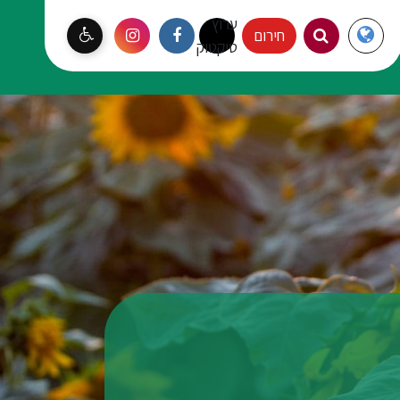
ערוץ
Langauge
חירום
עמק יזרעאל
טיקטוק