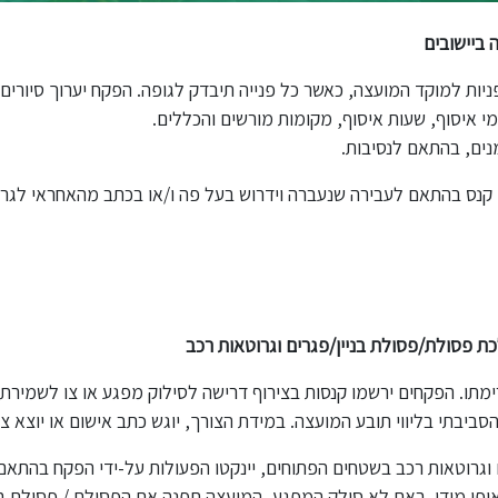
 ביישובים
ת למוקד המועצה, כאשר כל פנייה תיבדק לגופה. הפקח יערוך סיורים ב
ימי איסוף, שעות איסוף, מקומות מורשים והכללים.
ים, בהתאם לנסיבות.
 קנס בהתאם לעבירה שנעברה וידרוש בעל פה ו/או בכתב מהאחראי לגר
ת פסולת/פסולת בניין/פגרים וגרוטאות רכב
תו. הפקחים ירשמו קנסות בצירוף דרישה לסילוק מפגע או צו לשמירת ה
יבתי בליווי תובע המועצה. במידת הצורך, יוגש כתב אישום או יוצא צו
וגרוטאות רכב בשטחים הפתוחים, יינקטו הפעולות על-ידי הפקח בהתאם ל
ופן מידי. באם לא סולק המפגע, המועצה תפנה את הפסולת / פסולת בני