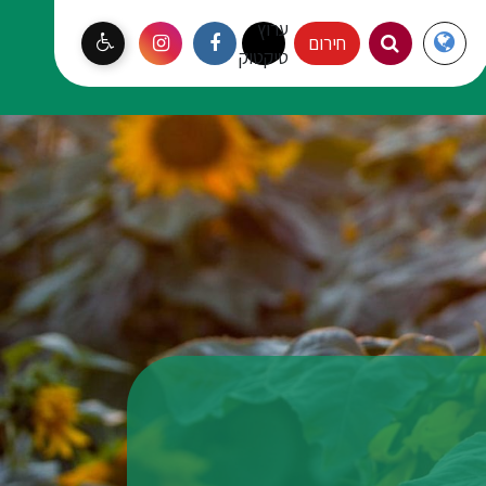
ערוץ
Langauge
חירום
עמק יזרעאל
טיקטוק