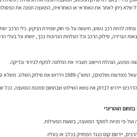
 שלא ניתן לאתר את האחראי או האחראית, המועצה תפנה את הפסולת / 
נחזה להיות רכב נטוש, תיעשה על-פי חוק שמירת הניקיון. כלי הרכב יס
ות הגרירה, סילוק הרכב וכל העלויות הכרוכות בכך, יושתו על בעלי הרכב
וה מפגע, הנהלת היישוב תעביר את התלונה לפקח לבירור ובדיקה.
את סילוק השלט. משלא סולק השלט, ירשום הפקח הודעת קנס.
הדרכים יידרש לבדוק את נושא השילוט שבתחום סמכות המועצה. ככל שה
בתחום הווטרינרי
 ועל-פי פניות למוקד המועצה, בשעות הפעילות.
ים, יירשם קנס כנגד המחזיק בכלב או בעליו.