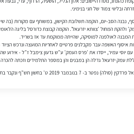
פת כהונתו, נוסדו היישובים: אלון הגליל, הושעיה, הרדוף, עדי, גבעת 
רתה ובליווי צמוד של חגי בנימיני.
ף, נבנה הסב-יום, הוקמה תשלובת הקישון, במשותף עם מקורות (בה שימ
' ולהקת המחול 'צוותא יזרעאל'. הוקמה קבוצת כדורסל בליגה הלאומי
ת המבנה לאולפנה למוסיקה, שהייתה ממוקמת עד אז בשריד.
ות איסוף האשפה עבר מקבלנים פרטיים לאחריות המועצה ונרכש הציוד 
עם יוסי עמיר, ייסדו את 'פרס העמק' ע"ש גדעון צימבל ז"ל - אירוע שה
לת עמק יזרעאל גדלה הן במבנים והן במספר התלמידים וזכתה להכרה 
קין (סולה) נפטר ב- 7 בנובמבר 2019 ט' בחשון תש"ף ונקבר בתל עדשים.