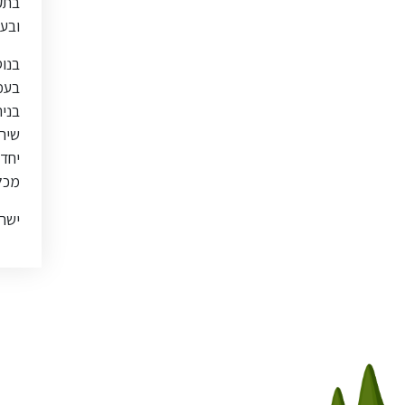
בתקו
ובעז
בנוס
בעמק
בני
שיר
יחד 
מכל
ישראל פרד