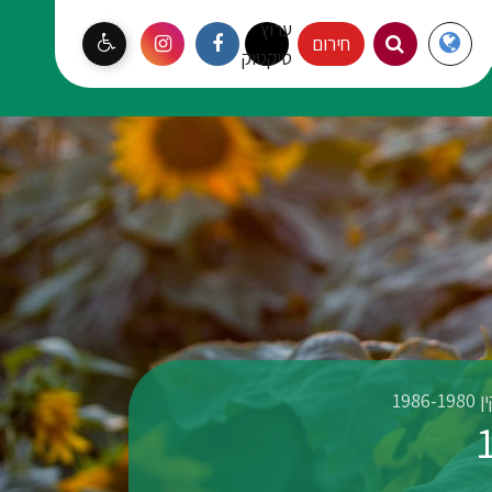
ערוץ
Langauge
חירום
עמק יזרעאל
טיקטוק
198