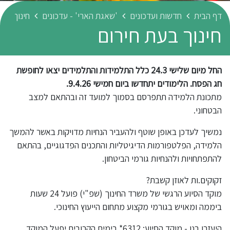
דף הבית
חדשות ועדכונים
'שאגת הארי' - עדכונים
חינוך בעת
חינוך בעת חירום
החל מיום שלישי 24.3 כלל התלמידות והתלמידים יצאו לחופשת
חג הפסח. הלימודים יתחדשו ביום חמישי 9.4.26.
מתכונת הלמידה תתפרסם בסמוך למועד זה ובהתאם למצב
הבטחוני.
נמשיך לעדכן באופן שוטף ולהעביר הנחיות מדויקות באשר להמשך
הלמידה, הפלטפורמות הדיגיטליות והתכנים הפדגוגיים, בהתאם
להתפתחויות ולהנחיות גורמי הביטחון.
זקוקים.ות לאוזן קשבת?
מוקד הסיוע הרגשי של משרד החינוך (שפ"י) פועל 24 שעות
ביממה ומאויש בגורמי מקצוע מתחום הייעוץ החינוכי.
היעזרו בנו - מוקד הסיוע: 6312* בימים הקרובים יפעל המוקד