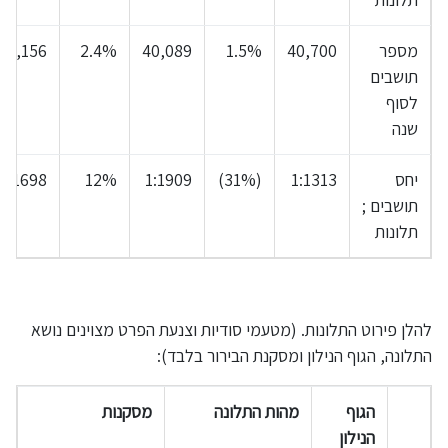
מספר
40,700
1.5%
40,089
2.4%
39,156
תושבים
לסוף
שנה
יחס
1:1313
(31%)
1:1909
12%
1:1698
תושבים ;
תלונות
להלן פירוט התלונות. (מטעמי סודיות וצנעת הפרט מצוינים נושא
התלונה, הגוף הנילון ומסקנת הבירור בלבד):
הגוף
מהות התלונה
מסקנות
הנילון