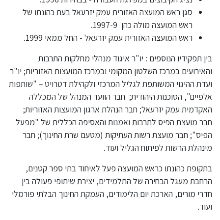
סגן ראש המועצה האזורית עמק יזרעאל בעת כהונתו של
ראש המועצה מולה כהן 1997-9.
ראש המועצה האזורית עמק יזרעאל - החל ממאי 1999.
בין תפקידיו הנוספים : יו"ר איגוד מנהלי מחלקות התרבות
והאירועים במרכז השלטון המקומי ובמרכז המועצות האזוריות; יו"ר
ועדת ההיגוי המשותפת לגליל המרכזי ולקהילת דטרויט – "שותפות
אלפיים", הסוכנות היהודית; חבר הוועד המנהל של המכללה
האקדמית עמק יזרעאל; חבר הנהלת ארגון המועצות האזוריות;
חבר מועצת הפיס לתרבות ואמנות והאסיפה הכללית של "מפעל
הפיס"; חבר מועצת רשות העתיקות (מטעם שרת החינוך); חבר
מינהלת הרשות לפיתוח הגליל ועוד.
בתקופת כהונתו כראש המועצה פעל לאיחוד בתי ספר קטנים,
הרחבת מעגל הבחירה של התלמידים, יצירת שיתופי פעולה בין
חדרי מורים, הארכת יום הלימודים, העמקת החינוך הבלתי פורמלי
ועוד.